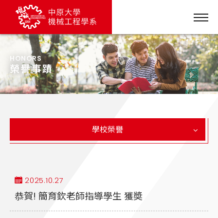
HONORS
榮譽事蹟
學校榮譽
2025.10.27
恭賀! 簡育欽老師指導學生 獲奬