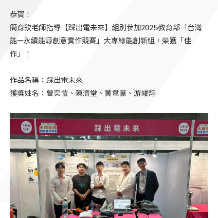
恭賀！
簡育欽老師指導【踩出電未來】組別參加2025教育部「台灣
能—永續能源創意實作競賽」大專綠能創新組，榮獲「佳
作」！
作品名稱：踩出電未來
獲獎姓名：曾奕愷、陳濟堂、黄韋豪、游竣翔