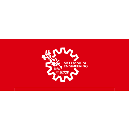
MENU
校園地址
320314 桃園市中壢區中北路200號
聯絡專線
03-2654301
傳真專線
03-2654399
聯絡信箱
mes@cycu.edu.tw