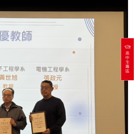
高
中
生
專
區