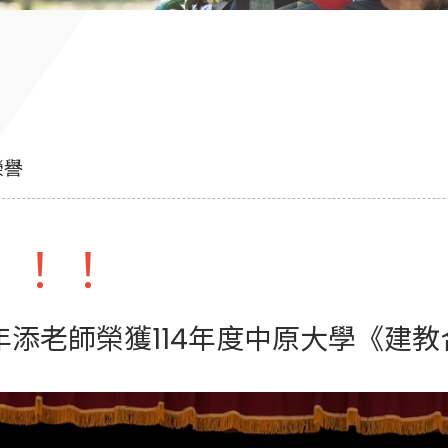
榮譽
！！！
年添老師榮獲114年度中原大學《建