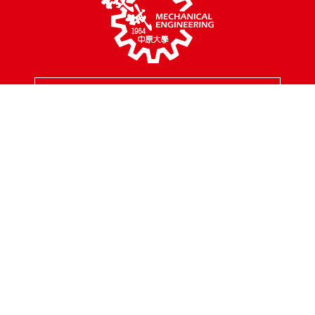
MENU
校園地址
320314 桃園市中壢區中北路200號
聯絡專線
03-2654301
傳真專線
03-2654399
聯絡信箱
mes@cycu.edu.tw
服務時間
周一至周五 8:30 - 17:00
FOLLOW
Copyright © 2025 中原大學機械工程學系 All Rights Reserved.
網頁設
計‧ iBest