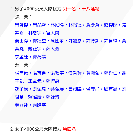
男子4000公尺大隊接力
第一名 ，十八連霸
決 賽：
曾詠傑，曾品齊，林庭暘，林怡德，黃彥貿，戴偉修，鍾
昇翰，林恩宇，官大閔
簡壬存，鄭鈺堂，陳國峯，許誠恩，許博凱，許自緯，黃
奕堯，戴廷宇，薛人豪
李孟達，鄭為鴻
預 賽：
楊育碩，張育榮，張敦寧，任哲賢，黃瀧弘，鄭舜仁，謝
宇凱，王品元，鄭博謙
趙子漢，劉弘毅，蔡弘展，曾竣臨，侯彥昌，歐育誠，劉
祖榮，賴偉辰，鄭詠琦
黃翌翔，肖路寧
女子4000公尺大隊接力
第四名