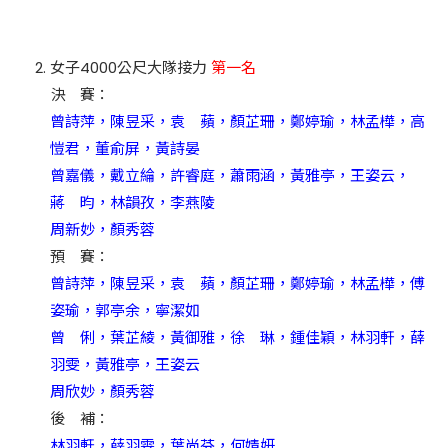
女子4000公尺大隊接力
第一名
決 賽：
曾詩萍，陳昱采，袁 蘋，顏芷珊，鄭婷瑜，林孟樺，高
愷君，董俞屏，黃詩晏
曾嘉儀，戴立綸，許睿庭，蕭雨涵，黃雅亭，王姿云，
蔣 昀，林韻孜，李燕陵
周新妙，顏秀蓉
預 賽：
曾詩萍，陳昱采，袁 蘋，顏芷珊，鄭婷瑜，林孟樺，傅
姿瑜，郭亭余，寧潔如
曾 俐，葉芷綾，黃御雅，徐 琳，鍾佳穎，林羽軒，薛
羽雯，黃雅亭，王姿云
周欣妙，顏秀蓉
後 補：
林羽軒，薛羽雯，葉尚芬，何婧妍