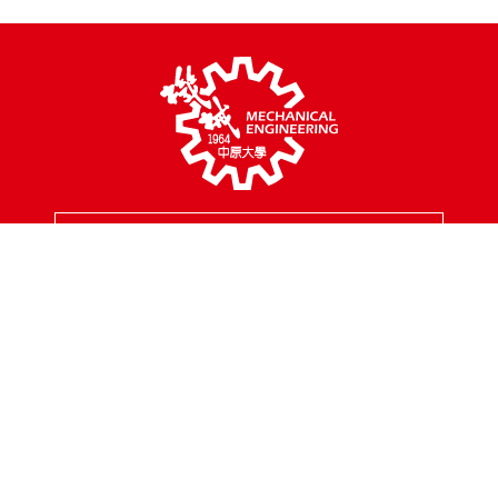
MENU
校園地址
320314 桃園市中壢區中北路200號
聯絡專線
03-2654301
傳真專線
03-2654399
聯絡信箱
mes@cycu.edu.tw
服務時間
周一至周五 8:30 - 17:00
FOLLOW