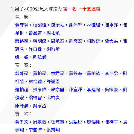
男子4000公尺大隊接力
第一名 ，十五連霸
決 賽：
黃彥貿，張紹維，陳余袖，謝沛軒，林佳緯，陳重亦，陳
韋帆，曾品齊，周祐承
蕭路寧，蔡明傑，周承泰，劉彥宏，柯政廷，曾大為，陳
冠名，許自緯，謝昀圻
姚 睿，劉弘毅
預 賽：
郭軒豪，黃柏豪，林君豪，黃梓寧，黃柏諺，李浩丞，劉
祖榮，林怡德，許誠恩
羅柏超，張家緯，韓亦里，陳宜暉，李建翰，吳家豪，劉
俊宏，翁得智，邱柏崴
康軒晨，吳家丞
後 補：
黃孝文，周家豪，杜育賢，洪語彤，廖偉翔，陳梓平，張
翌翔，李盛博，張育翔