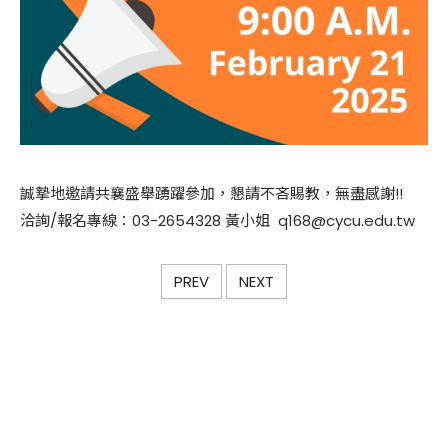
誠摯地邀請共襄盛舉踴躍參加，懇請不吝賜教，無盡感謝!!
洽詢/報名專線：03-2654328 黃小姐 q168@cycu.edu.tw
PREV
NEXT