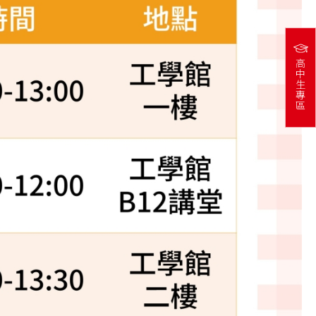
高
中
生
專
區