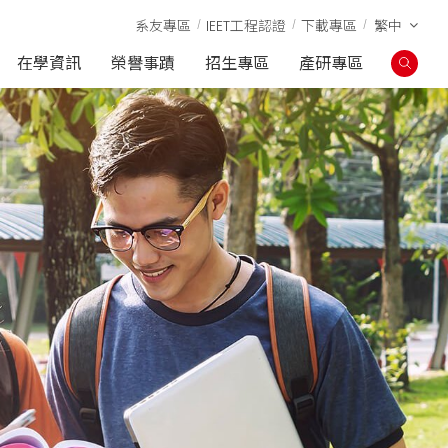
系友專區
IEET工程認證
下載專區
繁中
在學資訊
榮譽事蹟
招生專區
產研專區