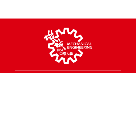
MENU
校園地址
320314 桃園市中壢區中北路200號
聯絡專線
03-2654301
傳真專線
03-2654399
聯絡信箱
mes@cycu.edu.tw
服務時間
周一至周五 8:30 - 17:00
FOLLOW