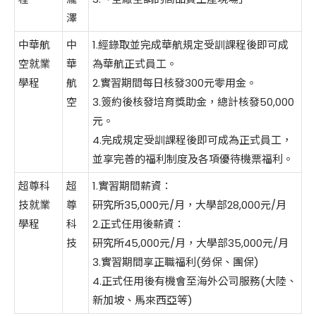
澤
中華航
中
1.經錄取並完成華航規定受訓課程後即可成
空就業
華
為華航正式員工。
學程
航
2.實習期間每日核發300元零用金。
空
3.簽約後核發培育獎助金，總計核發50,000
元。
4.完成規定受訓課程後即可成為正式員工，
並享完善的福利制度及各項優待機票福利。
超尊科
超
1.實習期間薪資：
技就業
尊
研究所35,000元/月，大學部28,000元/月
學程
科
2.正式任用後薪資：
技
研究所45,000元/月，大學部35,000元/月
3.實習期間享正職福利(勞保、團保)
4.正式任用後有機會至海外公司服務(大陸、
新加坡、馬來西亞等)