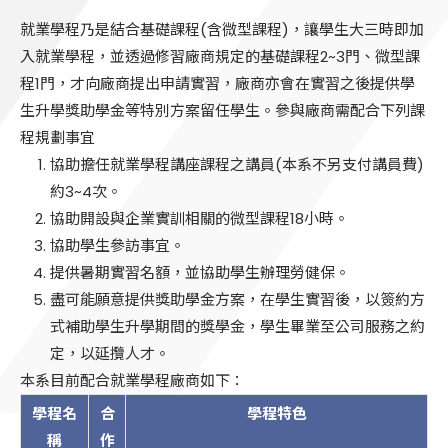
就業學程乃是結合基礎課程(含微型課程)，讓學生大三時即加
入就業學程，並透過修習廠商規定的基礎課程2~3門、微型課
程1門，才向廠商提出申請實習，廠商亦會在實習之後提供學
生升學獎助學金等特別方案留任學生。參與廠商需配合下列課
程規劃事宜
協助擔任就業學程講座課程之講員(本系不另支付講員費)
約3~4次。
協助開設與企業實訓相關的微型課程18小時。
協助學生參訪事宜。
提供暑期實習名額，並協助學生辦理勞健保。
盡可能願意提供獎助學金方案，在學生實習後，以簽約方
式補助學生升學期間的獎學金，學生畢業至公司服務之約
定，以延攬人才。
本系目前配合就業學程廠商如下：
學程名
合
學程特色
稱
作