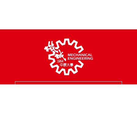
MENU
校園地址
320314 桃園市中壢區中北路200號
聯絡專線
03-2654301
傳真專線
03-2654399
聯絡信箱
mes@cycu.edu.tw
服務時間
周一至周五 8:30 - 17:00