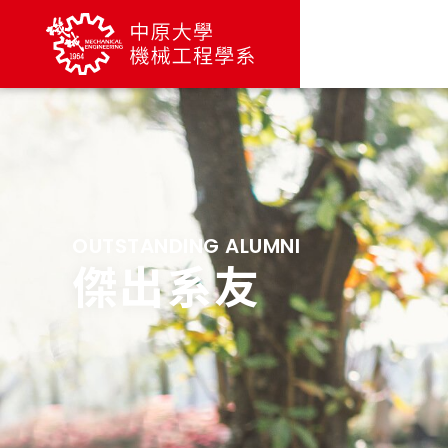
OUTSTANDING ALUMNI
傑出系友