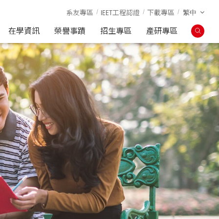
系友專區
IEET工程認證
下載專區
繁中
在學資訊
榮譽事蹟
招生專區
產研專區