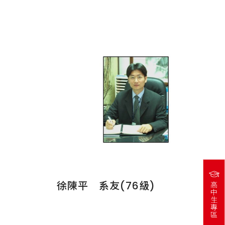
徐陳平 系友(76級)
高
中
生
專
區