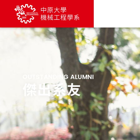
OUTSTANDING ALUMNI
傑出系友