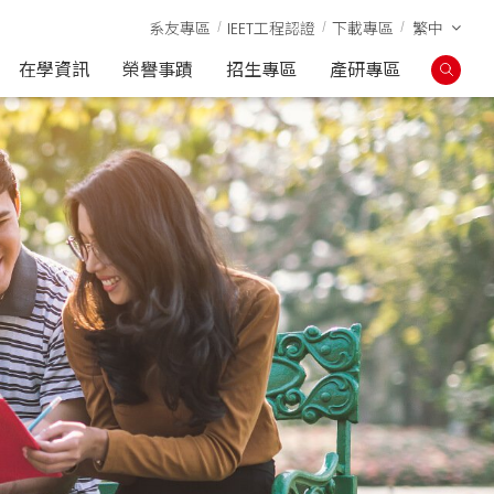
系友專區
IEET工程認證
下載專區
繁中
在學資訊
榮譽事蹟
招生專區
產研專區