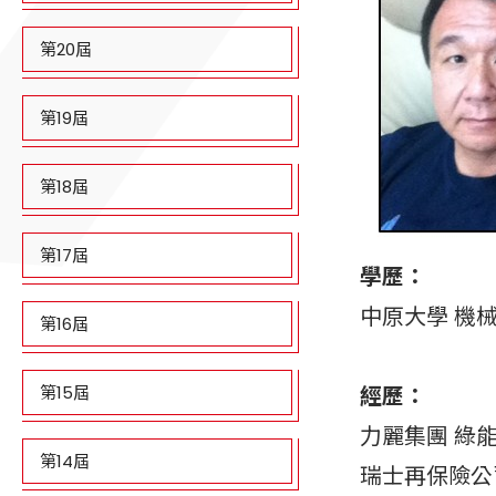
第20屆
第19屆
第18屆
第17屆
學歷：
中原大學 機
第16屆
第15屆
經歷：
力麗集團 綠
第14屆
瑞士再保險公