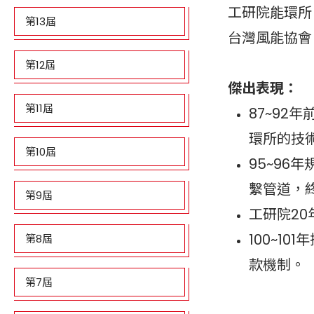
工研院能環所
第13屆
台灣風能協會
第12屆
傑出表現：
第11屆
87~9
環所的技
第10屆
95~9
繫管道，
第9屆
工研院20
100~1
第8屆
款機制。
第7屆