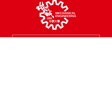
MENU
校園地址
320314 桃園市中壢區中北路200號
聯絡專線
03-2654301
傳真專線
03-2654399
聯絡信箱
mes@cycu.edu.tw
服務時間
周一至周五 8:30 - 17:00
FOLLOW
Copyright © 2025 中原大學機械工程學系 All Rights Reserved.
網頁設