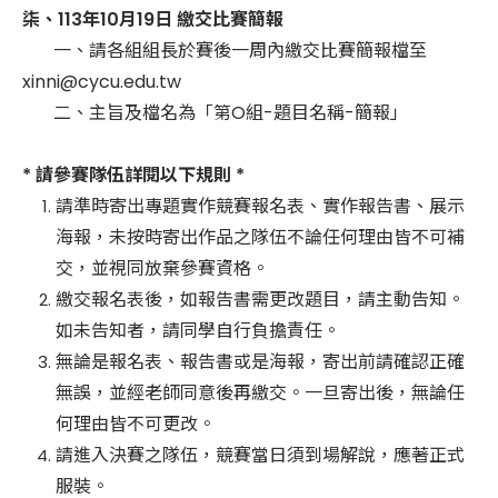
柒、113年10月19日 繳交比賽簡報
一、請各組組長於賽後一周內繳交比賽簡報檔至
xinni@cycu.edu.tw
二、主旨及檔名為「第O組-題目名稱-簡報」
* 請參賽隊伍詳閱以下規則 *
請準時寄出專題實作競賽報名表、實作報告書、展示
海報，未按時寄出作品之隊伍不論任何理由皆不可補
交，並視同放棄參賽資格。
繳交報名表後，如報告書需更改題目，請主動告知。
如未告知者，請同學自行負擔責任。
無論是報名表、報告書或是海報，寄出前請確認正確
無誤，並經老師同意後再繳交。一旦寄出後，無論任
何理由皆不可更改。
請進入決賽之隊伍，競賽當日須到場解說，應著正式
服裝。