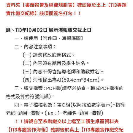
資料夾【書面報告及經費規劃表】確認後於桌上【113專題
實作繳交紀錄】該項欄簽名打勾！！
肆、113年10月02日 展示海報繳交截止日
一、請使用【附件四、海報底圖】
二、內容注意事項：
(一) 請勿修改底圖格式。
(二) 內容須有題目及學生姓名。
(三) 內容不得含指導老師和助教姓名。
(四) 海報輸出為A1(59.4cm*84cm)。
三、繳交檔案 : PDF檔(請務必檢查，轉成PDF檔後的
格式及算式符號無誤)。
四、電子檔檔名為：第O組(以阿拉伯數字表示)-指導
老師-題目-海報。( EX：1-老師名-題目-海報)
！！請親自至系辦繳交以上檔至工讀生桌面資料夾
【113專題實作海報】確認後於桌上【113專題實作繳交紀