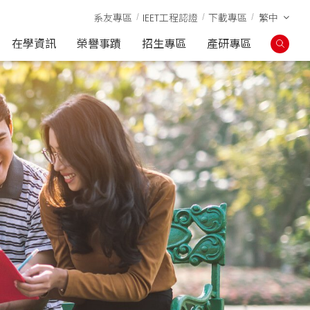
系友專區
IEET工程認證
下載專區
繁中
在學資訊
榮譽事蹟
招生專區
產研專區