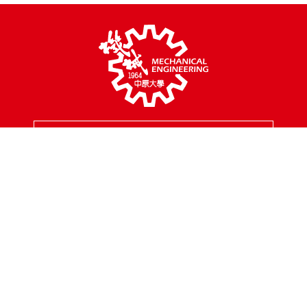
MENU
校園地址
320314 桃園市中壢區中北路200號
聯絡專線
03-2654301
傳真專線
03-2654399
聯絡信箱
mes@cycu.edu.tw
服務時間
周一至周五 8:30 - 17:00
FOLLOW