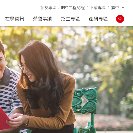
系友專區
IEET工程認證
下載專區
繁中
在學資訊
榮譽事蹟
招生專區
產研專區