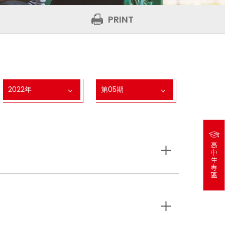
PRINT
2022年
第05期
高
中
生
專
區